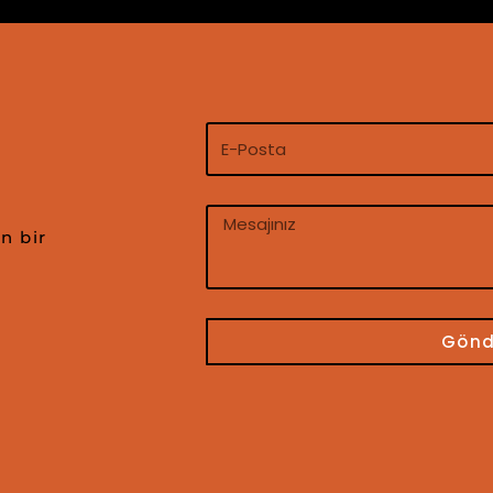
n bir
Gönd