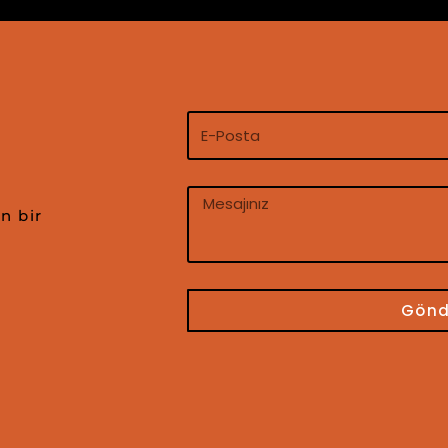
n bir
Gönd